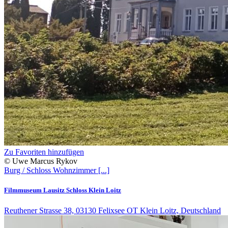
Zu Favoriten hinzufügen
© Uwe Marcus Rykov
Burg / Schloss
Wohnzimmer
[...]
Filmmuseum Lausitz Schloss Klein Loitz
Reuthener Strasse 38, 03130 Felixsee OT Klein Loitz, Deutschland