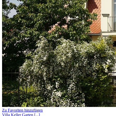
Zu Favoriten hinzufügen
Villa
Keller
Garten
[...]