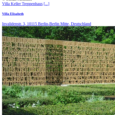
Villa
Keller
Treppenhaus
[...]
Villa Elisabeth
Invalidenstr. 3, 10115 Berlin-Berlin Mitte, Deutschland