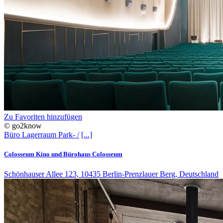
Zu Favoriten hinzufügen
© go2know
Büro
Lagerraum
Park- /
[...]
Colosseum Kino und Bürohaus Colosseum
Schönhauser Allee 123, 10435 Berlin-Prenzlauer Berg, Deutschland