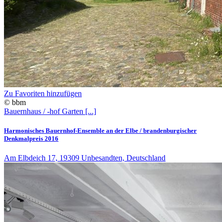
Zu Favoriten hinzufügen
© bbm
Bauernhaus / -hof
Garten
[...]
Harmonisches Bauernhof-Ensemble an der Elbe / brandenburgischer
Denkmalpreis 2016
Am Elbdeich 17, 19309 Unbesandten, Deutschland