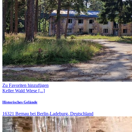
Zu Favoriten hinzufügen
Keller
Wald
Wiese
[...]
Historisches Gelände
16321 Bernau bei Berlin-Ladeburg, Deutschland