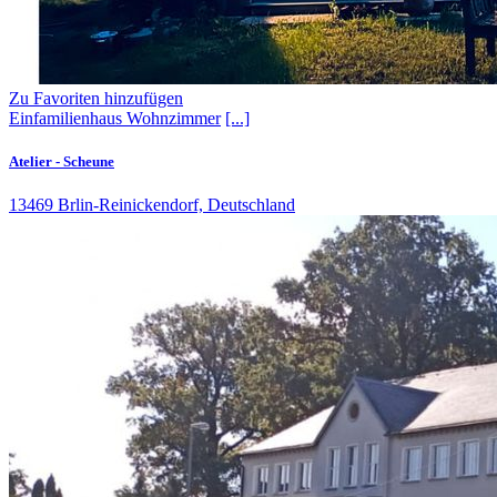
Zu Favoriten hinzufügen
Einfamilienhaus
Wohnzimmer
[...]
Atelier - Scheune
13469 Brlin-Reinickendorf, Deutschland