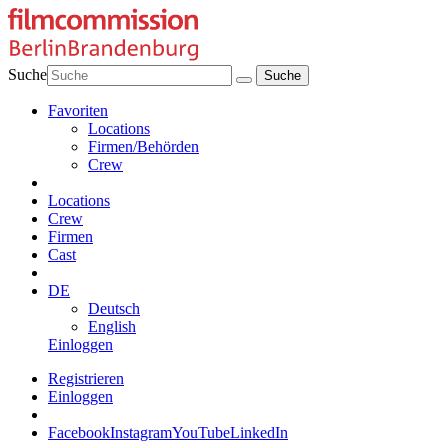
Suche
Favoriten
Locations
Firmen/Behörden
Crew
Locations
Crew
Firmen
Cast
DE
Deutsch
English
Einloggen
Registrieren
Einloggen
Facebook
Instagram
YouTube
LinkedIn