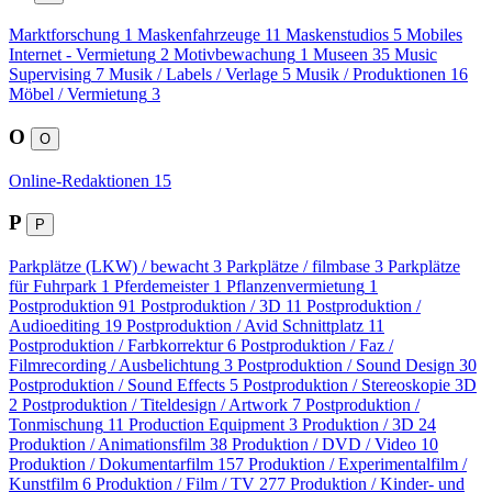
Marktforschung
1
Maskenfahrzeuge
11
Maskenstudios
5
Mobiles
Internet - Vermietung
2
Motivbewachung
1
Museen
35
Music
Supervising
7
Musik / Labels / Verlage
5
Musik / Produktionen
16
Möbel / Vermietung
3
O
O
Online-Redaktionen
15
P
P
Parkplätze (LKW) / bewacht
3
Parkplätze / filmbase
3
Parkplätze
für Fuhrpark
1
Pferdemeister
1
Pflanzenvermietung
1
Postproduktion
91
Postproduktion / 3D
11
Postproduktion /
Audioediting
19
Postproduktion / Avid Schnittplatz
11
Postproduktion / Farbkorrektur
6
Postproduktion / Faz /
Filmrecording / Ausbelichtung
3
Postproduktion / Sound Design
30
Postproduktion / Sound Effects
5
Postproduktion / Stereoskopie 3D
2
Postproduktion / Titeldesign / Artwork
7
Postproduktion /
Tonmischung
11
Production Equipment
3
Produktion / 3D
24
Produktion / Animationsfilm
38
Produktion / DVD / Video
10
Produktion / Dokumentarfilm
157
Produktion / Experimentalfilm /
Kunstfilm
6
Produktion / Film / TV
277
Produktion / Kinder- und