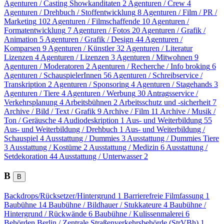
Agenturen / Casting Showkanditaten
2
Agenturen / Crew
4
Agenturen / Drehbuch / Stoffentwicklung
8
Agenturen / Film / PR /
Marketing
102
Agenturen / Filmschaffende
10
Agenturen /
Formatentwicklung
7
Agenturen / Fotos
20
Agenturen / Grafik /
Animation
5
Agenturen / Grafik / Design
44
Agenturen /
Komparsen
9
Agenturen / Künstler
32
Agenturen / Literatur
Lizenzen
4
Agenturen / Lizenzen
3
Agenturen / Mitwohnen
9
Agenturen / Moderatoren
2
Agenturen / Recherche / Info broking
6
Agenturen / SchauspielerInnen
56
Agenturen / Schreibservice /
Transkription
2
Agenturen / Sponsoring
4
Agenturen / Stagehands
3
Agenturen / Tiere
4
Agenturen / Werbung
30
Antragsservice /
Verkehrsplanung
4
Arbeitsbühnen
2
Arbeitsschutz und -sicherheit
7
Archive / Bild / Text / Grafik
9
Archive / Film
11
Archive / Musik /
Ton / Geräusche
4
Audiodeskription
1
Aus- und Weiterbildung
55
Aus- und Weiterbildung / Drehbuch
1
Aus- und Weiterbildung /
Schauspiel
4
Ausstattung / Dummies
3
Ausstattung / Dummies Tiere
3
Ausstattung / Kostüme
2
Ausstattung / Medizin
6
Ausstattung /
Setdekoration
44
Ausstattung / Unterwasser
2
B
B
Backdrops/Rücksetzer/Hintergrund
1
Barrierefreie Filmfassung
1
Baubühne
14
Baubühne / Bildhauer / Stukkateure
4
Baubühne /
Hintergrund / Rückwände
6
Baubühne / Kulissenmalerei
6
Behörden Berlin / Zentrale Straßenverkehrsbehörde (StrVBh)
1