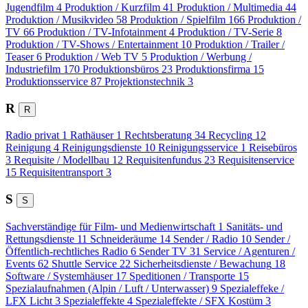
Jugendfilm
4
Produktion / Kurzfilm
41
Produktion / Multimedia
44
Produktion / Musikvideo
58
Produktion / Spielfilm
166
Produktion /
TV
66
Produktion / TV-Infotainment
4
Produktion / TV-Serie
8
Produktion / TV-Shows / Entertainment
10
Produktion / Trailer /
Teaser
6
Produktion / Web TV
5
Produktion / Werbung /
Industriefilm
170
Produktionsbüros
23
Produktionsfirma
15
Produktionsservice
87
Projektionstechnik
3
R
R
Radio privat
1
Rathäuser
1
Rechtsberatung
34
Recycling
12
Reinigung
4
Reinigungsdienste
10
Reinigungsservice
1
Reisebüros
3
Requisite / Modellbau
12
Requisitenfundus
23
Requisitenservice
15
Requisitentransport
3
S
S
Sachverständige für Film- und Medienwirtschaft
1
Sanitäts- und
Rettungsdienste
11
Schneideräume
14
Sender / Radio
10
Sender /
Öffentlich-rechtliches Radio
6
Sender TV
31
Service / Agenturen /
Events
62
Shuttle Service
22
Sicherheitsdienste / Bewachung
18
Software / Systemhäuser
17
Speditionen / Transporte
15
Spezialaufnahmen (Alpin / Luft / Unterwasser)
9
Spezialeffeke /
LFX Licht
3
Spezialeffekte
4
Spezialeffekte / SFX Kostüm
3