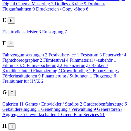
Digital Cinema Mastering
7
Dollies / Kräne
9
Drohnen-
Flugaufnahmen
9
Druckereien / Copy -Shop
6
E
E
Elektrodienstleister
3
Entsorgung
7
F
F
Fahrzeugumsetzungen
2
Festivalservice
1
Feststrom
3
Feuerwehr
4
Fightchoreographer
2
Filmfestival
4
Filmmaterial / -zubehör
1
Filmmusik
5
Filmversicherung
2
Finanzierung / Banken /
Kreditinstitute
9
Finanzierung / Crowdfunding
2
Finanzierung /
Förderinstitutionen
9
Finanzierung / Stiftungen
1
Flugzeuge
6
Freiräumer für HVZ
2
G
G
Galerien
11
Games / Entwickler / Studios
2
Garderobenfahrzeuge
6
Gebäudereinigung
1
Genehmigung / Verwaltung
9
Generatoren /
Aggregate
5
Gewerkschaften
1
Green Film Services
51
H
H