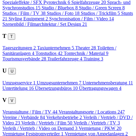
Spezialeffekte / SFX Pyrotechnik
6
Spielfahrzeuge
20
Sprach- und
Synchronstudios
15
Studio / Bluebox
8
Studio / Green Screen
8
Studios / Film / TV
38
Studios / Foto
18
Studios / Trickfilm
5
Stunts
21
Styling Equipment
2
Synchronisation / Film / Video
14
Szenenbild / Filmarchitektur / Set Design
21
T
T
Tageszeitungen
2
Taxiunternehmen
5
Theater
28
Toiletten /
Sanitäranlagen
4
Tonstudios
42
Tontechnik / Material
9
Tourismusverbände
28
Trailerfahrzeuge
4
Training
3
U
U
Umzugsservice
1
Umzugsunternehmen
7
Unternehmensberatung
11
Untertitelung
16
Übersetzungsbüros
10
Übertragungswagen
4
V
V
Veranstaltung / Film / TV
44
Veranstaltungsorte / Locations
247
Vereine / Verbände
84
Verkehrsbetriebe
2
Verleih / Vertrieb / DVD /
Video
23
Verleih / Vertrieb / Film
50
Verleih / Vertrieb / TV
3
Verleih / Vertrieb / Video on Demand
3
Vermietung / PKW
20
Vermietung Feststromverteiler
1
Vermietung von Ampelanlagen
2