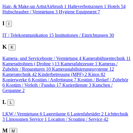
Hair- & Make-up ArtistAirbrush
1
Halteverbotszonen
1
Hotels
54
Hubschrauber / Vermietung
3
Hygiene Equipment
7
I
I
IT / Telekommunikation
15
Institutionen / Einrichtungen
30
K
K
Kamera- und Serviceboote / Vermietung
4
Kamerabühnentechnik
11
Kameradrohnen ( Drohne )
13
Kamerafahrzeuge
1
Kameras /
Zubehör / Reparaturen
10
Kamerastabilisierungssysteme
12
Kameratechnik
42
Kinderbetreuung (MPF)
2
Kinos
82
Kopierwerke
6
Kostüm / Anfertigung
7
Kostüm / Bedarf / Zubehör
6
Kostüm / Verleih / Fundus
17
Kurierdienste
3
Kutschen /
Gespanne
2
L
L
LKW / Vermietung
6
Lagerräume
6
Lastenfahrräder
2
Lichttechnik
3
Limousinen Service
1
Location / Scouting / Service
42
M
M