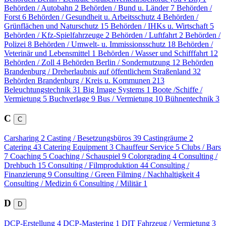
Behörden / Autobahn
2
Behörden / Bund u. Länder
7
Behörden /
Forst
6
Behörden / Gesundheit u. Arbeitsschutz
4
Behörden /
Grünflächen und Naturschutz
15
Behörden / IHKs u. Wirtschaft
5
Behörden / Kfz-Spielfahrzeuge
2
Behörden / Luftfahrt
2
Behörden /
Polizei
8
Behörden / Umwelt- u. Immissionsschutz
18
Behörden /
Veterinär und Lebensmittel
1
Behörden / Wasser und Schifffahrt
12
Behörden / Zoll
4
Behörden Berlin / Sondernutzung
12
Behörden
Brandenburg / Dreherlaubnis auf öffentlichem Straßenland
32
Behörden Brandenburg / Kreis u. Kommunen
213
Beleuchtungstechnik
31
Big Image Systems
1
Boote /Schiffe /
Vermietung
5
Buchverlage
9
Bus / Vermietung
10
Bühnentechnik
3
C
C
Carsharing
2
Casting / Besetzungsbüros
39
Castingräume
2
Catering
43
Catering Equipment
3
Chauffeur Service
5
Clubs / Bars
7
Coaching
5
Coaching / Schauspiel
9
Colorgrading
4
Consulting /
Drehbuch
15
Consulting / Filmproduktion
44
Consulting /
Finanzierung
9
Consulting / Green Filming / Nachhaltigkeit
4
Consulting / Medizin
6
Consulting / Militär
1
D
D
DCP-Erstellung
4
DCP-Mastering
1
DIT Fahrzeug / Vermietung
3