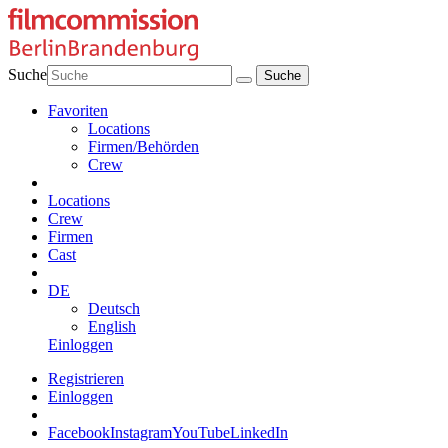
Suche
Favoriten
Locations
Firmen/Behörden
Crew
Locations
Crew
Firmen
Cast
DE
Deutsch
English
Einloggen
Registrieren
Einloggen
Facebook
Instagram
YouTube
LinkedIn