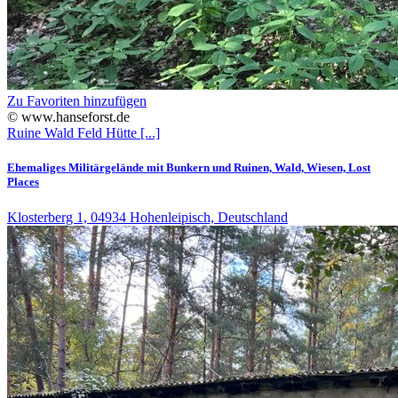
Zu Favoriten hinzufügen
© www.hanseforst.de
Ruine
Wald
Feld
Hütte
[...]
Ehemaliges Militärgelände mit Bunkern und Ruinen, Wald, Wiesen, Lost
Places
Klosterberg 1, 04934 Hohenleipisch, Deutschland