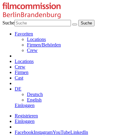
Suche
Favoriten
Locations
Firmen/Behörden
Crew
Locations
Crew
Firmen
Cast
DE
Deutsch
English
Einloggen
Registrieren
Einloggen
Facebook
Instagram
YouTube
LinkedIn