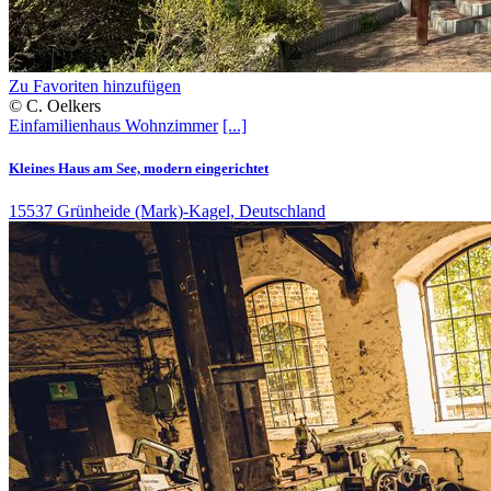
Zu Favoriten hinzufügen
© C. Oelkers
Einfamilienhaus
Wohnzimmer
[...]
Kleines Haus am See, modern eingerichtet
15537 Grünheide (Mark)-Kagel, Deutschland