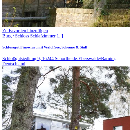
Zu Favoriten hinzufügen
Burg / Schloss
Schlafzimmer
[...]
Schlossgut Finowfurt mit Wald, See, Scheune & Stall
Schloßgutsiedlung 9, 16244 Schorfheide-Eberswalde/Barnim,
Deutschland