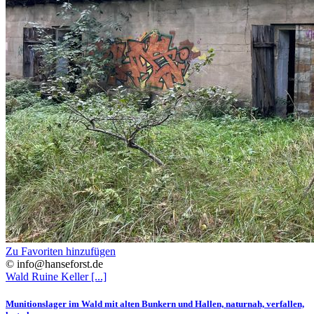
Zu Favoriten hinzufügen
© info@hanseforst.de
Wald
Ruine
Keller
[...]
Munitionslager im Wald mit alten Bunkern und Hallen, naturnah, verfallen,