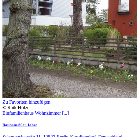
Zu Favoriten hinzufügen
© Raik Hölzel
Einfamilienhaus
Wohnzimmer
[...]
Bauhaus 60er Jahre
Schappachstraße 11, 12527 Berlin-Karolinenhof, Deutschland