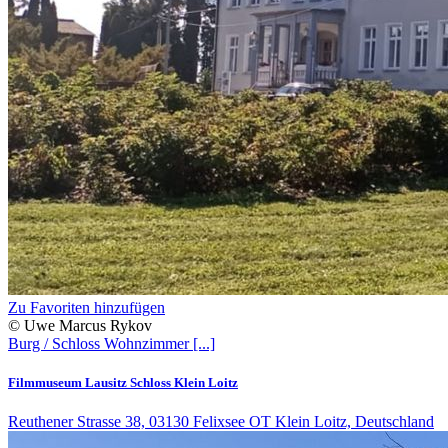
Zu Favoriten hinzufügen
© Uwe Marcus Rykov
Burg / Schloss
Wohnzimmer
[...]
Filmmuseum Lausitz Schloss Klein Loitz
Reuthener Strasse 38, 03130 Felixsee OT Klein Loitz, Deutschland