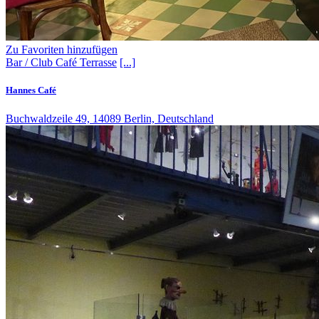
Zu Favoriten hinzufügen
Bar / Club
Café
Terrasse
[...]
Hannes Café
Buchwaldzeile 49, 14089 Berlin, Deutschland