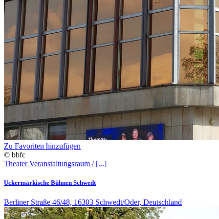
Zu Favoriten hinzufügen
© bbfc
Theater
Veranstaltungsraum /
[...]
Uckermärkische Bühnen Schwedt
Berliner Straße 46/48, 16303 Schwedt/Oder, Deutschland