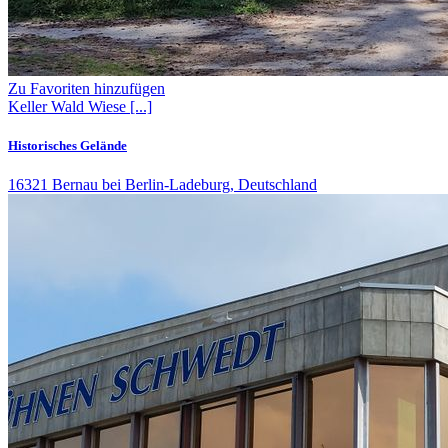
Zu Favoriten hinzufügen
Keller
Wald
Wiese
[...]
Historisches Gelände
16321 Bernau bei Berlin-Ladeburg, Deutschland