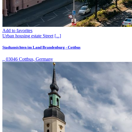
Add to favorites
Urban housing estate
Street
[...]
Stadtansichten im Land Brandenburg - Cottbus
., 03046 Cottbus, Germany