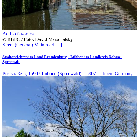
Add to favorites
© BBFC / Foto: David Marschalsky
Street (General)
Main road
[...]
Stadtansichten im Land Brandenburg - Lübben im Landkreis Dahme-
Spreewald
Poststraße 5, 15907 Lübben (Spreewald), 15907 Lübben, Germany