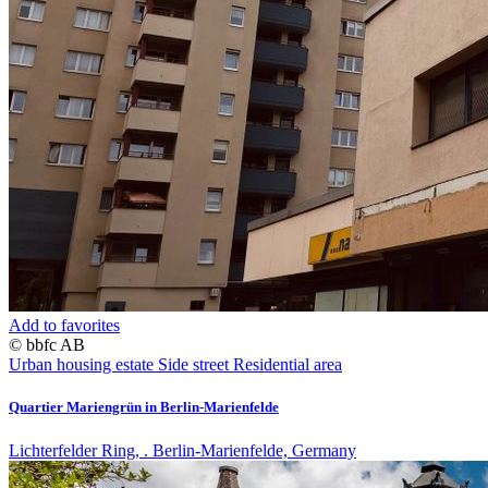
Add to favorites
© bbfc AB
Urban housing estate
Side street
Residential area
Quartier Mariengrün in Berlin-Marienfelde
Lichterfelder Ring, . Berlin-Marienfelde, Germany