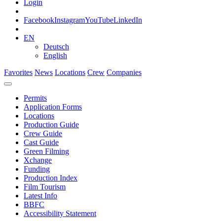
Login
Facebook
Instagram
YouTube
LinkedIn
EN
Deutsch
English
Favorites
News
Locations
Crew
Companies
Permits
Application Forms
Locations
Production Guide
Crew Guide
Cast Guide
Green Filming
Xchange
Funding
Production Index
Film Tourism
Latest Info
BBFC
Accessibility Statement