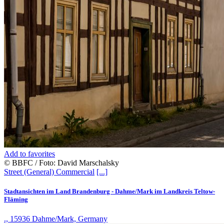
Add to favorites
© BBFC / Foto: David Marschalsky
Street (General)
Commercial
[...]
Stadtansichten im Land Brandenburg - Dahme/Mark im Landkreis Teltow-
Fläming
., 15936 Dahme/Mark, Germany