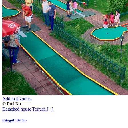
Add to favorites
© Erel Ka
Detached house
Terrace
[...]
Citygolf Berlin