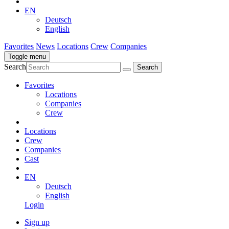
EN
Deutsch
English
Favorites
News
Locations
Crew
Companies
Toggle menu
Search
Favorites
Locations
Companies
Crew
Locations
Crew
Companies
Cast
EN
Deutsch
English
Login
Sign up