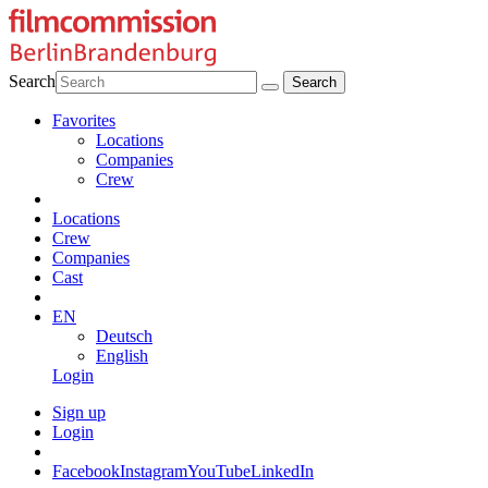
Search
Favorites
Locations
Companies
Crew
Locations
Crew
Companies
Cast
EN
Deutsch
English
Login
Sign up
Login
Facebook
Instagram
YouTube
LinkedIn