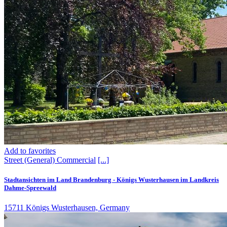
Add to favorites
Street (General)
Commercial
[...]
Stadtansichten im Land Brandenburg - Königs Wusterhausen im Landkreis
Dahme-Spreewald
15711 Königs Wusterhausen, Germany