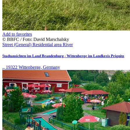
Add to favorites
© BBFC / Foto: David Marschalsky
Street (General)
Residential area
River
Stadtansichten im Land Brandenburg - Wittenberge im Landkreis Prignitz
., 19322 Wittenberge, Germany