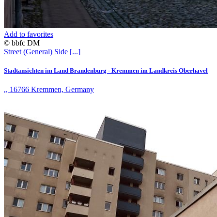
Add to favorites
© bbfc DM
Street (General)
Side
[...]
Stadtansichten im Land Brandenburg - Kremmen im Landkreis Oberhavel
., 16766 Kremmen, Germany