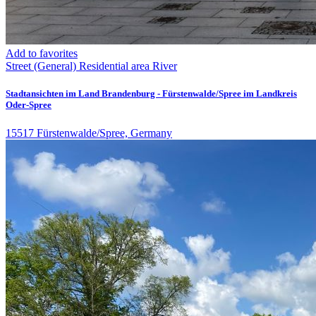
Add to favorites
Street (General)
Residential area
River
Stadtansichten im Land Brandenburg - Fürstenwalde/Spree im Landkreis
Oder-Spree
15517 Fürstenwalde/Spree, Germany