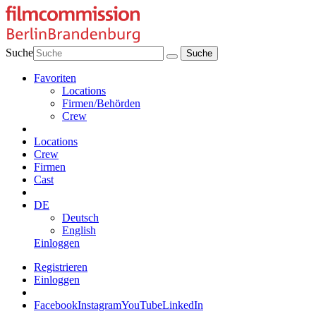
Suche
Favoriten
Locations
Firmen/Behörden
Crew
Locations
Crew
Firmen
Cast
DE
Deutsch
English
Einloggen
Registrieren
Einloggen
Facebook
Instagram
YouTube
LinkedIn