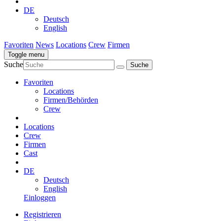
DE
Deutsch
English
Favoriten
News
Locations
Crew
Firmen
Toggle menu
Suche
Favoriten
Locations
Firmen/Behörden
Crew
Locations
Crew
Firmen
Cast
DE
Deutsch
English
Einloggen
Registrieren