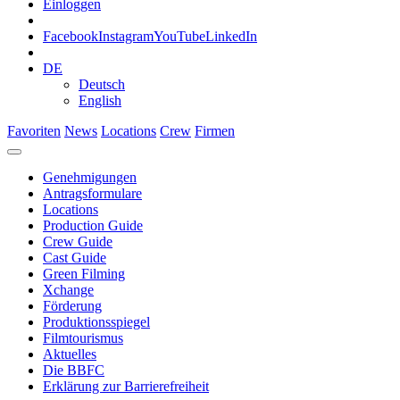
Einloggen
Facebook
Instagram
YouTube
LinkedIn
DE
Deutsch
English
Favoriten
News
Locations
Crew
Firmen
Genehmigungen
Antragsformulare
Locations
Production Guide
Crew Guide
Cast Guide
Green Filming
Xchange
Förderung
Produktionsspiegel
Filmtourismus
Aktuelles
Die BBFC
Erklärung zur Barrierefreiheit