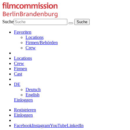
Suche
Favoriten
Locations
Firmen/Behörden
Crew
Locations
Crew
Firmen
Cast
DE
Deutsch
English
Einloggen
Registrieren
Einloggen
Facebook
Instagram
YouTube
LinkedIn