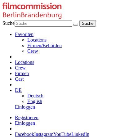
Suche
Favoriten
Locations
Firmen/Behörden
Crew
Locations
Crew
Firmen
Cast
DE
Deutsch
English
Einloggen
Registrieren
Einloggen
Facebook
Instagram
YouTube
LinkedIn