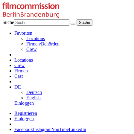
Suche
Favoriten
Locations
Firmen/Behörden
Crew
Locations
Crew
Firmen
Cast
DE
Deutsch
English
Einloggen
Registrieren
Einloggen
Facebook
Instagram
YouTube
LinkedIn