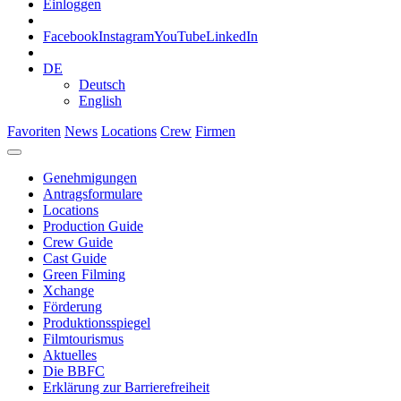
Einloggen
Facebook
Instagram
YouTube
LinkedIn
DE
Deutsch
English
Favoriten
News
Locations
Crew
Firmen
Genehmigungen
Antragsformulare
Locations
Production Guide
Crew Guide
Cast Guide
Green Filming
Xchange
Förderung
Produktionsspiegel
Filmtourismus
Aktuelles
Die BBFC
Erklärung zur Barrierefreiheit