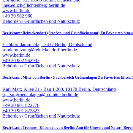
ines.edlich@lichtenberg.berlin.de
www.berlin.de
+49 30 902 960
Behörden / Grünflächen und Naturschutz
Bezirksamt Reinickendorf (Straßen- und Grünflächenamt)
Zu Favoriten hinzu
Eichborndamm 242, 13437 Berlin, Deutschland
sondernutzung@reinickendorf.berlin.de
www.berlin.de
+49 30 902 942933
Behörden / Grünflächen und Naturschutz
Bezirksamt Mitte von Berlin / Fachbereich Grünanlagen
Zu Favoriten hinzuf
Karl-Marx-Allee 31 / Bau 1 200, 10178 Berlin, Deutschland
sga-sn-gruenanlagen@ba-mitte.berlin.de
www.berlin.de
+49 30 901 822778
+49 30 901 822823
Behörden / Grünflächen und Naturschutz
Bezirksamt Treptow - Köpenick von Berlin/ Amt für Umwelt und Natur - Ber