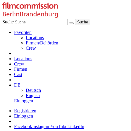
Suche
Favoriten
Locations
Firmen/Behörden
Crew
Locations
Crew
Firmen
Cast
DE
Deutsch
English
Einloggen
Registrieren
Einloggen
Facebook
Instagram
YouTube
LinkedIn