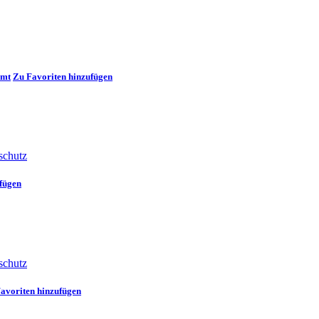
amt
Zu Favoriten hinzufügen
schutz
fügen
schutz
avoriten hinzufügen