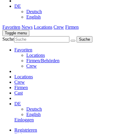
DE
Deutsch
English
Favoriten
News
Locations
Crew
Firmen
Toggle menu
Suche
Favoriten
Locations
Firmen/Behörden
Crew
Locations
Crew
Firmen
Cast
DE
Deutsch
English
Einloggen
Registrieren