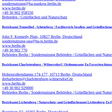
sondernutzung@ba-pankow.berlin.de
www.berlin.de
+49 30 902 958550
Behörden / Grünflächen und Naturschutz
Bezirksamt Tempelhof - Schöneberg / Fachbereich Straßen- und Grünflächen
John F. Kennedy Platz, 10827 Berlin, Deutschland
sondernutzung-sga@ba-ts.berlin.de
www.berlin.de
+49 30 902 770
Behörden Berlin / Sondernutzung
Behörden / Grünflächen und Natur
Bezirksamt Charlottenburg - Wilmersdorf / Ordnungsamt
Zu Favoriten hinzu
Hohenzollerndamm 174-177, 10713 Berlin, Deutschland
dreharbeiten@charlottenburg-wilmersdorf.de
www.berlin.de
+49 30 902 929000
Behörden Berlin / Sondernutzung
Behörden / Grünflächen und Natur
Bezirksamt Lichtenberg / Naturschutz- und Grünflächenamt Lichtenberg
Zu F
Bornitzstr. 92, 10365 Berlin, Deutschland